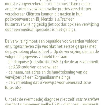
meeste zorgverzekeraars mogen huisartsen en ook
andere artsen verwijzen, welke precies verschilt per
verzekeraar. Cliënten kunnen dit nazien in hun
polisvoorwaarden. Bij Menzis is
alleen
een
huisartsverwijzing geldig (let op: dus ook een verwijzing
door een medisch specialist is niet geldig).
De verwijzing moet aan bepaalde voorwaarden voldoen
en uitgeschreven zijn
voordat
het eerste gesprek met
de psycholoog plaats heeft. Op de verwijzing dienen de
volgende gegevens vermeld te staan:
–
de diagnose (classificatie DSM 5) die de arts vermoedt
–
de AGB-code van de verwijzer
–
de naam, het adres en de handtekening van de
verwijzer (of een Zorgmailaanmelding
)
–
de vermelding dat u verwijst voor Generalistische
Basis GGZ
U hoeft de (vermoede) diagnose niet zelf
vast te stellen
,
slechts te benoemen welke DSM 5 diagnose u
vermoedt
.